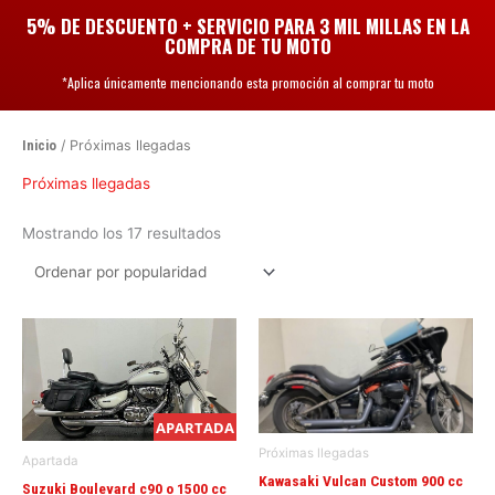
Ir
5% DE DESCUENTO + SERVICIO PARA 3 MIL MILLAS EN LA
al
COMPRA DE TU MOTO
contenido
*Aplica únicamente mencionando esta promoción al comprar tu moto
Ordenado
por
popularidad
Inicio
/ Próximas llegadas
Próximas llegadas
Mostrando los 17 resultados
APARTADA
Próximas llegadas
Apartada
Kawasaki Vulcan Custom 900 cc
Suzuki Boulevard c90 o 1500 cc