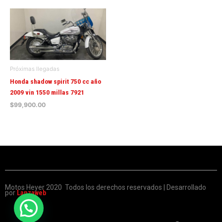
Próximas llegadas
Honda shadow spirit 750 cc año
2009 vin 1550 millas 7921
$
99,900.00
Motos Heyer 2020 Todos los derechos reservados | Desarrollado
por
Lanzaweb
F
Y
W