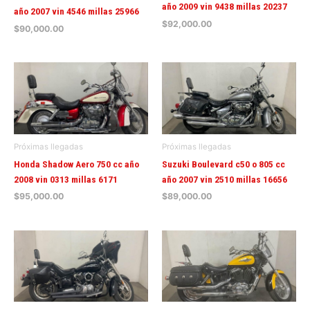
año 2009 vin 9438 millas 20237
año 2007 vin 4546 millas 25966
$
92,000.00
$
90,000.00
Próximas llegadas
Próximas llegadas
Honda Shadow Aero 750 cc año
Suzuki Boulevard c50 o 805 cc
2008 vin 0313 millas 6171
año 2007 vin 2510 millas 16656
$
95,000.00
$
89,000.00