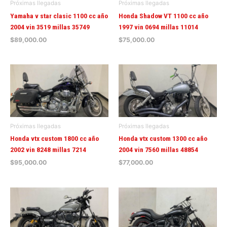
Próximas llegadas
Próximas llegadas
Yamaha v star clasic 1100 cc año
Honda Shadow VT 1100 cc año
2004 vin 3519 millas 35749
1997 vin 0694 millas 11014
$
89,000.00
$
75,000.00
Próximas llegadas
Próximas llegadas
Honda vtx custom 1800 cc año
Honda vtx custom 1300 cc año
2002 vin 8248 millas 7214
2004 vin 7560 millas 48854
$
95,000.00
$
77,000.00