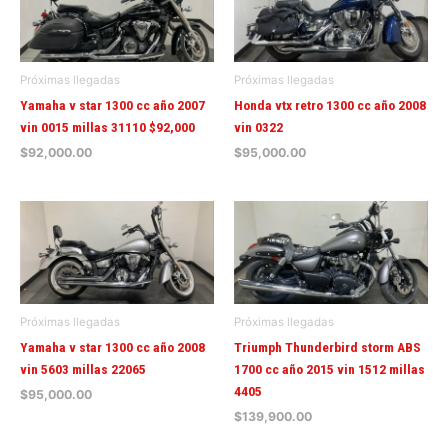
Próximas llegadas
Próximas llegadas
Yamaha v star 1300 cc año 2007
Honda vtx retro 1300 cc año 2008
vin 0015 millas 31110 $92,000
vin 0322
$
92,000.00
$
95,000.00
Próximas llegadas
Próximas llegadas
Yamaha v star 1300 cc año 2008
Triumph Thunderbird storm ABS
vin 5603 millas 22065
1700 cc año 2015 vin 1512 millas
4405
$
95,000.00
$
139,900.00