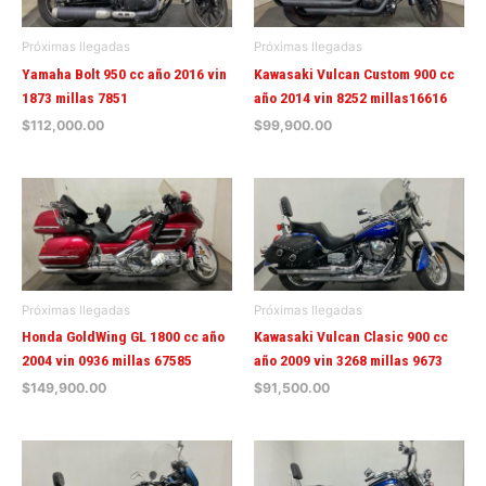
Próximas llegadas
Próximas llegadas
Yamaha Bolt 950 cc año 2016 vin
Kawasaki Vulcan Custom 900 cc
1873 millas 7851
año 2014 vin 8252 millas16616
$
112,000.00
$
99,900.00
Próximas llegadas
Próximas llegadas
Honda GoldWing GL 1800 cc año
Kawasaki Vulcan Clasic 900 cc
2004 vin 0936 millas 67585
año 2009 vin 3268 millas 9673
$
149,900.00
$
91,500.00