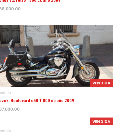
onda vtx retro 1300 cc año 2009
88,000.00
VENDIDA
endida
uzuki Boulevard c50 T 800 cc año 2009
87,000.00
VENDIDA
endida