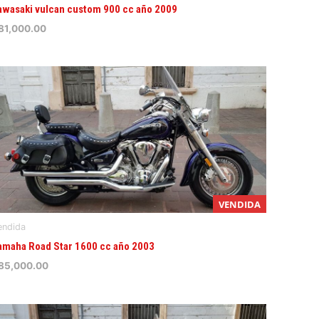
awasaki vulcan custom 900 cc año 2009
81,000.00
VENDIDA
endida
amaha Road Star 1600 cc año 2003
85,000.00