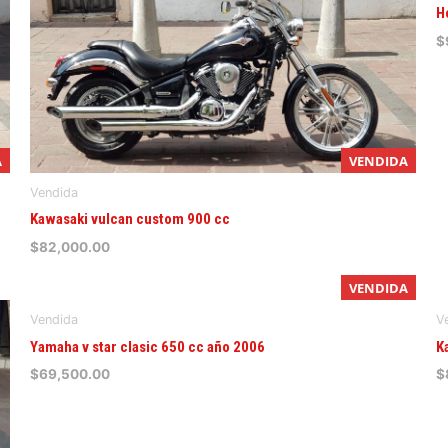
H
$
A
VENDIDA
Vendida
Kawasaki vulcan custom 900 cc
$
82,000.00
VENDIDA
Vendida
V
Yamaha v star clasic 650 cc año 2006
K
$
69,500.00
$