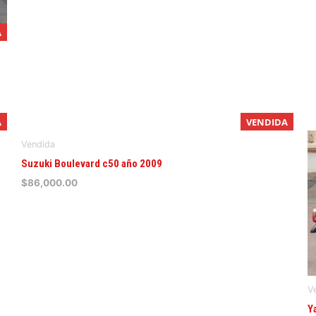
A
A
VENDIDA
Vendida
Suzuki Boulevard c50 año 2009
$
86,000.00
V
Y