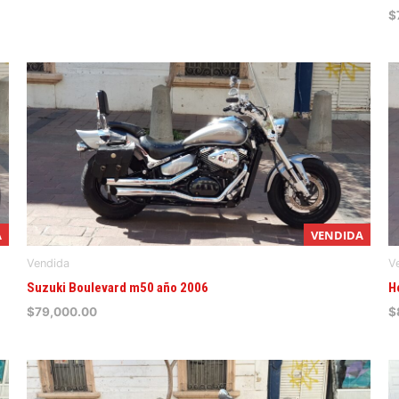
$
A
VENDIDA
Vendida
V
Suzuki Boulevard m50 año 2006
H
$
79,000.00
$