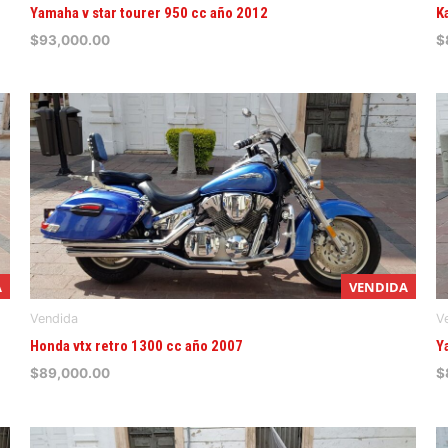
Yamaha v star tourer 950 cc año 2012
K
$
93,000.00
$
A
VENDIDA
Vendida
V
Honda vtx retro 1300 cc año 2007
Y
$
89,000.00
$