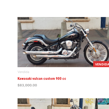
VENDID
Vendida
Kawasaki vulcan custom 900 cc
$
83,000.00