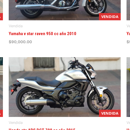
A
VENDIDA
Vendida
V
Yamaha v star raven 950 cc año 2010
Y
$
90,000.00
$
A
VENDIDA
Vendida
V