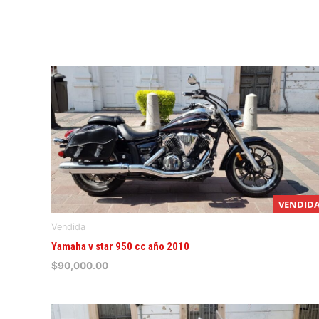
VENDID
Vendida
Yamaha v star 950 cc año 2010
$
90,000.00