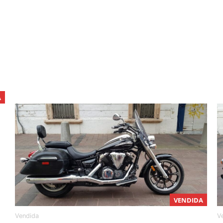
A
VENDIDA
Vendida
V