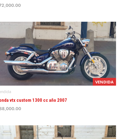
72,000.00
VENDIDA
endida
onda vtx custom 1300 cc año 2007
88,000.00