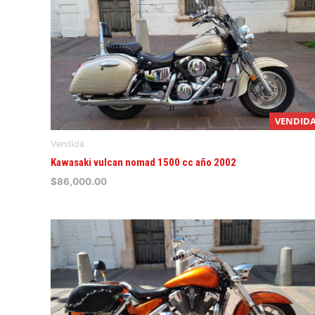
VENDID
Vendida
Kawasaki vulcan nomad 1500 cc año 2002
$
86,000.00