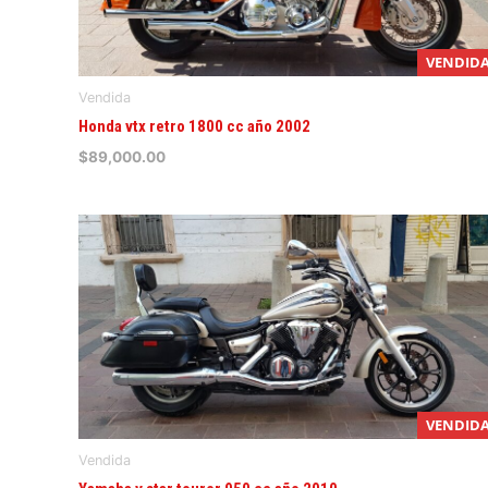
VENDID
Vendida
Honda vtx retro 1800 cc año 2002
$
89,000.00
VENDID
Vendida