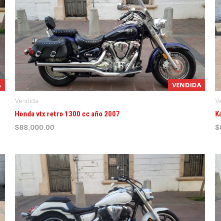
A
VENDIDA
Vendida
V
Honda vtx retro 1300 cc año 2007
K
$
88,000.00
$