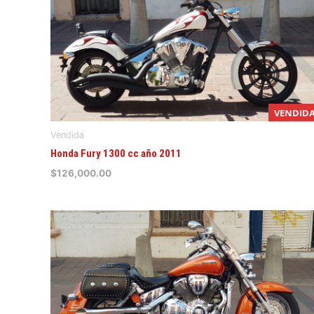
VENDID
Vendida
Honda Fury 1300 cc año 2011
$
126,000.00