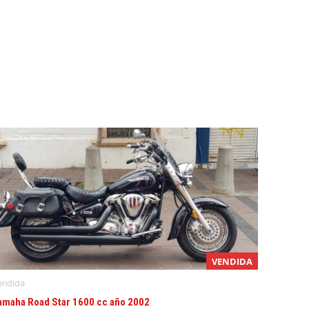
VENDIDA
endida
amaha Road Star 1600 cc año 2002