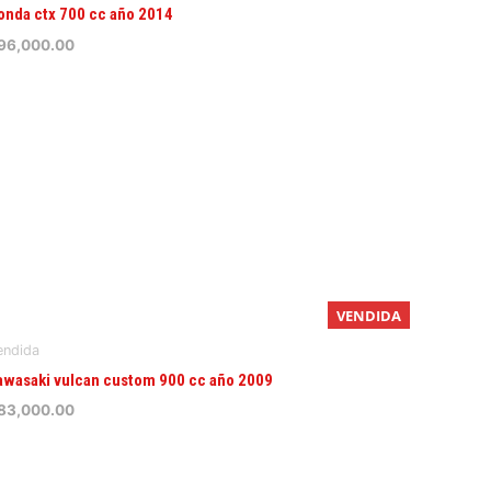
onda ctx 700 cc año 2014
96,000.00
VENDIDA
endida
awasaki vulcan custom 900 cc año 2009
83,000.00