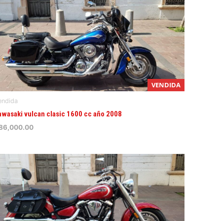
VENDIDA
endida
awasaki vulcan clasic 1600 cc año 2008
86,000.00