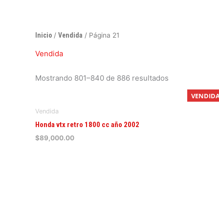
Ir
al
contenido
Ordenado
Inicio
/
Vendida
/ Página 21
por
popularidad
Vendida
Mostrando 801–840 de 886 resultados
VENDID
Vendida
Honda vtx retro 1800 cc año 2002
$
89,000.00