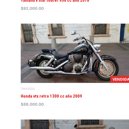
Yamaha v star tourer 950 cc año 2010
$
92,000.00
VENDID
Vendida
Honda vtx retro 1300 cc año 2009
$
88,000.00