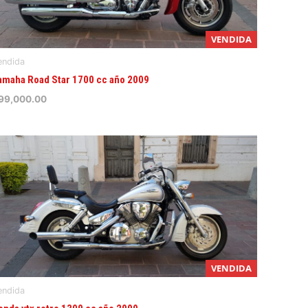
VENDIDA
endida
amaha Road Star 1700 cc año 2009
99,000.00
VENDIDA
endida