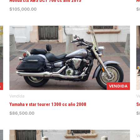
Honda ctx ABS DCT 700 cc año 2015
H
$
105,000.00
$
A
VENDIDA
Vendida
V
Yamaha v star tourer 1300 cc año 2008
S
$
86,500.00
$
V