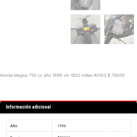
Honda Magna 750 cc año 1996 vin 1832 millas 40103 $ 78000
Información adicional
Año
1996