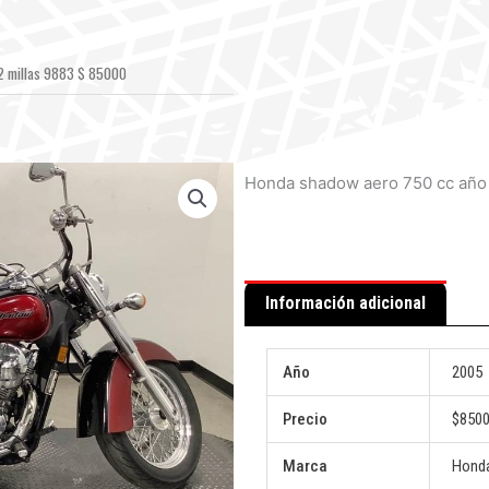
2 millas 9883 $ 85000
Honda shadow aero 750 cc año 
Información adicional
Año
2005
Precio
$850
Marca
Hond