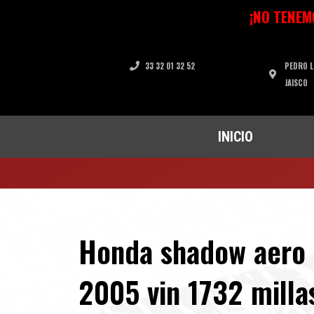
Ir
¡NO TENEM
al
contenido
33 32 01 32 52
PEDRO L
JAISCO
INICIO
Honda shadow aero 
2005 vin 1732 milla