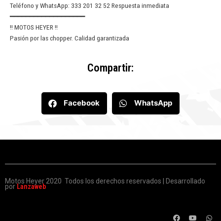
Teléfono y WhatsApp: 333 201 32 52 Respuesta inmediata
━━━━━━━━━━━━━━━━━━━
!! MOTOS HEYER !!
Pasión por las chopper. Calidad garantizada
Compartir:
Facebook
WhatsApp
Motos Heyer 2020 Todos los derechos reservados | Desarrollado
por
Lanzaweb
F
Y
W