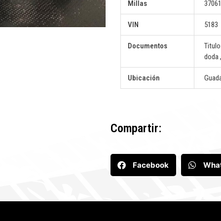
Millas
3706
VIN
5183
Documentos
Titul
doda ,
Ubicación
Guada
Compartir:
Facebook
Wha