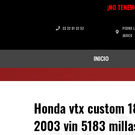
Ir
¡NO TENEM
al
contenido
33 32 01 32 52
PEDRO L
JAISCO
INICIO
Honda vtx custom 1
2003 vin 5183 mill