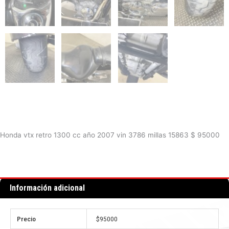
Honda vtx retro 1300 cc año 2007 vin 3786 millas 15863 $ 95000
Información adicional
Precio
$95000