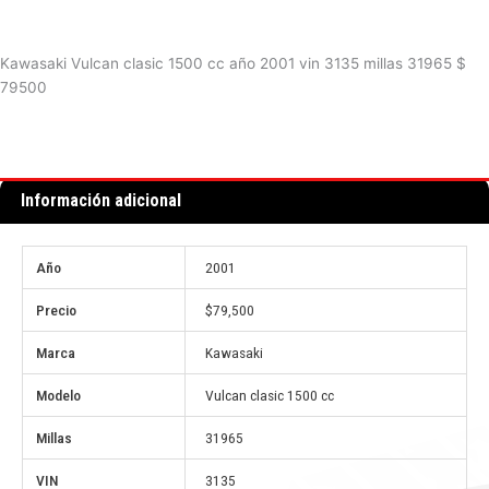
Kawasaki Vulcan clasic 1500 cc año 2001 vin 3135 millas 31965 $
79500
Información adicional
Año
2001
Precio
$79,500
Marca
Kawasaki
Modelo
Vulcan clasic 1500 cc
Millas
31965
VIN
3135