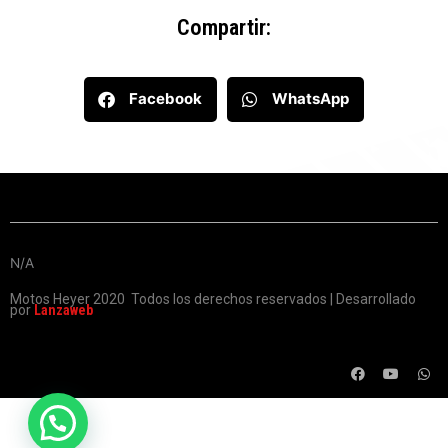
Compartir:
Facebook
WhatsApp
N/A
Motos Heyer 2020 Todos los derechos reservados | Desarrollado
por
Lanzaweb
F
Y
W
a
o
h
c
u
a
e
t
t
b
u
s
o
b
a