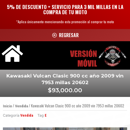
Ir
5% DE DESCUENTO + SERVICIO PARA 3 MIL MILLAS EN LA
al
COMPRA DE TU MOTO
contenido
*Aplica únicamente mencionando esta promoción al comprar tu moto
REGRESAR
Kawasaki Vulcan Clasic 900 cc año 2009 vin
7953 millas 20602
$
93,000.00
/
/ Kawasaki Vulcan Clasic 900 cc año 2009 vin 7953 millas 20602
Inicio
Vendida
Categoría
Tag
Vendida
E