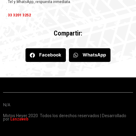
. Tel y WhatsApp, respuesta inmediata.
.
.
33 3201 3252
Compartir:
Facebook
WhatsApp
N/A
Motos Heyer 2020 Todos los derechos reservados | Desarrollado
por
Lanzaweb