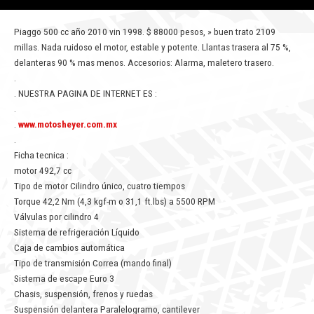
Piaggo 500 cc año 2010 vin 1998. $ 88000 pesos, » buen trato 2109
millas. Nada ruidoso el motor, estable y potente. Llantas trasera al 75 %,
delanteras 90 % mas menos. Accesorios: Alarma, maletero trasero.
.
. NUESTRA PAGINA DE INTERNET ES :
.
.
www.motosheyer.com.mx
.
Ficha tecnica :
motor 492,7 cc
Tipo de motor Cilindro único, cuatro tiempos
Torque 42,2 Nm (4,3 kgf-m o 31,1 ft.lbs) a 5500 RPM
Válvulas por cilindro 4
Sistema de refrigeración Líquido
Caja de cambios automática
Tipo de transmisión Correa (mando final)
Sistema de escape Euro 3
Chasis, suspensión, frenos y ruedas
Suspensión delantera Paralelogramo, cantilever