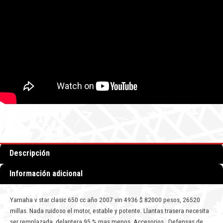
Descripción
Información adicional
Yamaha v star clasic 650 cc año 2007 vin 4936 $ 82000 pesos, 26520
millas. Nada ruidoso el motor, estable y potente. Llantas trasera necesita
ser remplazada, delantera 95 % mas menos. Accesorios : Defensas de